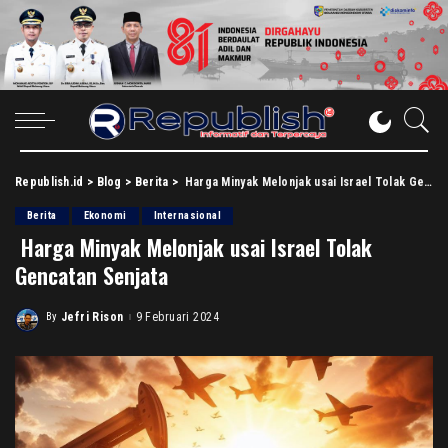
Republish.id
>
Blog
>
Berita
>
Harga Minyak Melonjak usai Israel Tolak Gencatan Senjata
Berita
Ekonomi
Internasional
Harga Minyak Melonjak usai Israel Tolak
Gencatan Senjata
By
Jefri Rison
9 Februari 2024
Posted
by