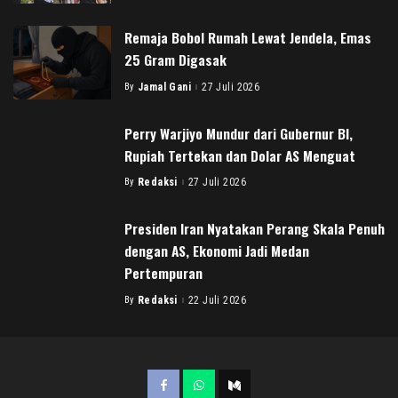
by
Remaja Bobol Rumah Lewat Jendela, Emas
25 Gram Digasak
By
Jamal Gani
27 Juli 2026
Posted
by
Perry Warjiyo Mundur dari Gubernur BI,
Rupiah Tertekan dan Dolar AS Menguat
By
Redaksi
27 Juli 2026
Posted
by
Presiden Iran Nyatakan Perang Skala Penuh
dengan AS, Ekonomi Jadi Medan
Pertempuran
By
Redaksi
22 Juli 2026
Posted
by