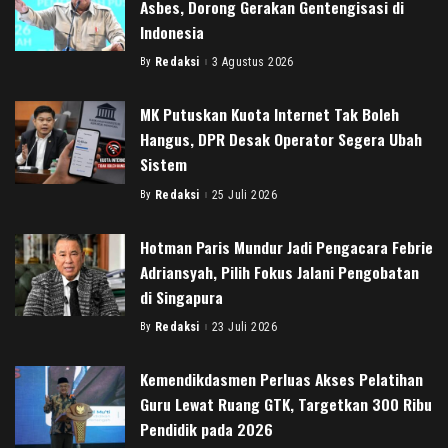
Asbes, Dorong Gerakan Gentengisasi di
Indonesia
By
Redaksi
3 Agustus 2026
Posted
by
MK Putuskan Kuota Internet Tak Boleh
Hangus, DPR Desak Operator Segera Ubah
Sistem
By
Redaksi
25 Juli 2026
Posted
by
Hotman Paris Mundur Jadi Pengacara Febrie
Adriansyah, Pilih Fokus Jalani Pengobatan
di Singapura
By
Redaksi
23 Juli 2026
Posted
by
Kemendikdasmen Perluas Akses Pelatihan
Guru Lewat Ruang GTK, Targetkan 300 Ribu
Pendidik pada 2026