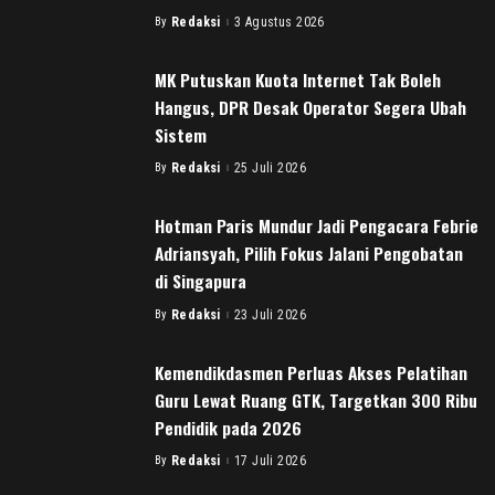
By
Redaksi
3 Agustus 2026
Posted
by
MK Putuskan Kuota Internet Tak Boleh
Hangus, DPR Desak Operator Segera Ubah
Sistem
By
Redaksi
25 Juli 2026
Posted
by
Hotman Paris Mundur Jadi Pengacara Febrie
Adriansyah, Pilih Fokus Jalani Pengobatan
di Singapura
By
Redaksi
23 Juli 2026
Posted
by
Kemendikdasmen Perluas Akses Pelatihan
Guru Lewat Ruang GTK, Targetkan 300 Ribu
Pendidik pada 2026
By
Redaksi
17 Juli 2026
Posted
by