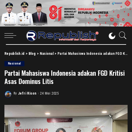
Republish.id
>
Blog
>
Nasional
>
Partai Mahasiswa Indonesia adakan FGD Kritisi Asas Dominus Litis
Nasional
Partai Mahasiswa Indonesia adakan FGD Kritisi
Asas Dominus Litis
By
Jefri Rison
24 Mei 2025
Posted
by