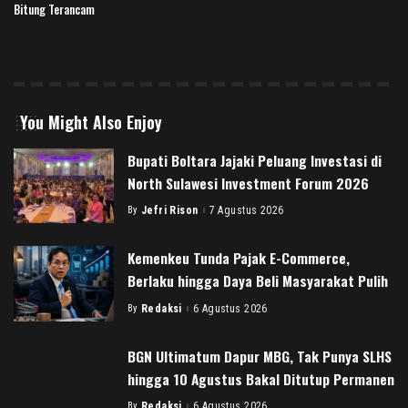
Bitung Terancam
You Might Also Enjoy
Bupati Boltara Jajaki Peluang Investasi di
North Sulawesi Investment Forum 2026
By
Jefri Rison
7 Agustus 2026
Posted
by
Kemenkeu Tunda Pajak E-Commerce,
Berlaku hingga Daya Beli Masyarakat Pulih
By
Redaksi
6 Agustus 2026
Posted
by
BGN Ultimatum Dapur MBG, Tak Punya SLHS
hingga 10 Agustus Bakal Ditutup Permanen
By
Redaksi
6 Agustus 2026