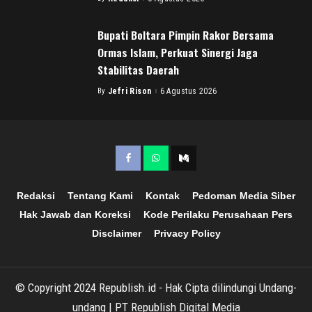
Posted
by
Bupati Boltara Pimpin Rakor Bersama
Ormas Islam, Perkuat Sinergi Jaga
Stabilitas Daerah
By
Jefri Rison
6 Agustus 2026
Posted
by
Redaksi
Tentang Kami
Kontak
Pedoman Media Siber
Hak Jawab dan Koreksi
Kode Perilaku Perusahaan Pers
Disclaimer
Privacy Policy
© Copyright 2024 Republish.id - Hak Cipta dilindungi Undang-
undang | PT Republish Digital Media