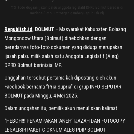
Foto dugaan Ijazah palsu anggota legislatif DPRD Bolmut beredar di
medsos.(Foto : Potongan gambar/Republish.id)
Republish.id
, BOLMUT
– Masyarakat Kabupaten Bolaang
Mongondow Utara (Bolmut) dihebohkan dengan
beredarnya foto-foto dokumen yang diduga merupakan
ijazah palsu milik salah satu Anggota Legislatif (Aleg)
DPRD Bolmut berinisial MP.
Unggahan tersebut pertama kali diposting oleh akun
Facebook bernama “Pria Supria” di grup INFO SEPUTAR
BOLMUT pada Minggu, 4 Mei 2025.
Dalam unggahan itu, pemilik akun menuliskan kalimat :
“HEBOH!!! PENAMPAKAN ‘ANEH’ IJAZAH DAN FOTOCOPY
LEGALISIR PAKET C OKNUM ALEG PDIP BOLMUT