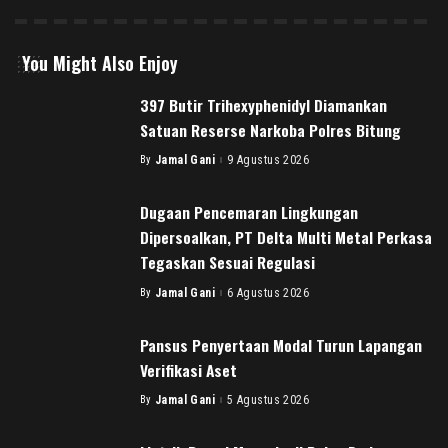
You Might Also Enjoy
397 Butir Trihexyphenidyl Diamankan
Satuan Reserse Narkoba Polres Bitung
By
Jamal Gani
9 Agustus 2026
Posted
by
Dugaan Pencemaran Lingkungan
Dipersoalkan, PT Delta Multi Metal Perkasa
Tegaskan Sesuai Regulasi
By
Jamal Gani
6 Agustus 2026
Posted
by
Pansus Penyertaan Modal Turun Lapangan
Verifikasi Aset
By
Jamal Gani
5 Agustus 2026
Posted
by