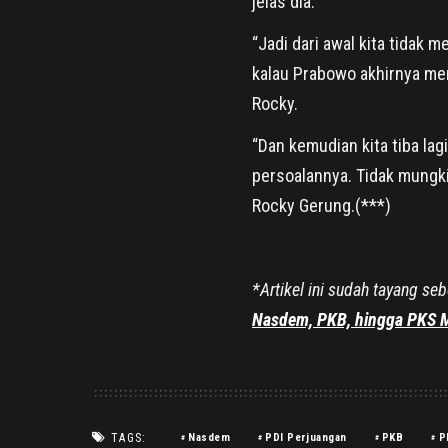
jelas dia.
“Jadi dari awal kita tidak m
kalau Prabowo akhirnya mer
Rocky.
“Dan kemudian kita tiba lagi
persoalannya. Tidak mungkin
Rocky Gerung.(***)
*Artikel ini sudah tayang se
Nasdem, PKB, hingga PKS M
TAGS:
Nasdem
PDI Perjuangan
PKB
P