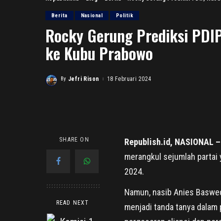
Berita
Nasional
Politik
Rocky Gerung Prediksi PDI
ke Kubu Prabowo
By
Jefri Rison
18 Februari 2024
Posted
by
SHARE ON
Republish.id, NASIONAL –
merangkul sejumlah partai
2024.
Namun, nasib Anies Baswed
READ NEXT
menjadi tanda tanya dalam 