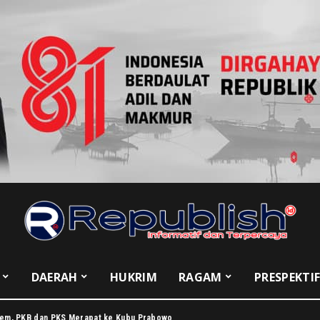
DAERAH
HUKRIM
RAGAM
PRESPEKTI
dem, PKB dan PKS Merapat ke Kubu Prabowo