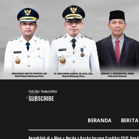
Get Our Newsletter
SUBSCRIBE
BERANDA
BERITA
Republish.id
>
Blog
>
Berita
>
Rocky Gerung Prediksi PDIP, Nas