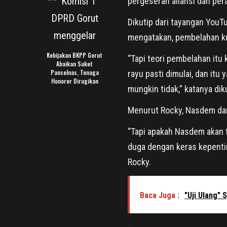
pergeseran aliansi dan per
Dikutip dari tayangan YouTu
mengatakan, pembelahan kub
Kebijakan BKPP Gorut
“Tapi teori pembelahan itu 
Abaikan Suket
Panselnas, Tenaga
rayu pasti dimulai, dan itu
Honorer Dirugikan
mungkin tidak,” katanya dik
Menurut Rocky, Nasdem dan
“Tapi apakah Nasdem akan t
duga dengan keras kepenti
Rocky.
Baca Juga :
"Uji Ulang"