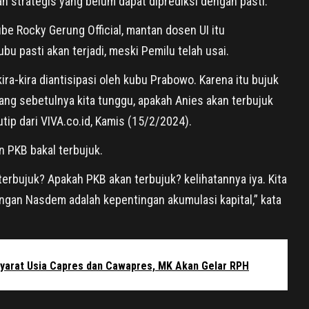
an strategis yang belum dapat diprediksi dengan pasti.
be Rocky Gerung Official, mantan dosen UI itu
u pasti akan terjadi, meski Pemilu telah usai.
kira-kira diantisipasi oleh kubu Prabowo. Karena itu bujuk
 yang sebetulnya kita tunggu, apakah Anies akan terbujuk
utip dari VIVA.co.id, Kamis (15/2/2024).
 PKB bakal terbujuk.
erbujuk? Apakah PKB akan terbujuk? kelihatannya iya. Kita
ngan Nasdem adalah kepentingan akumulasi kapital,” kata
 Syarat Usia Capres dan Cawapres, MK Akan Gelar RPH