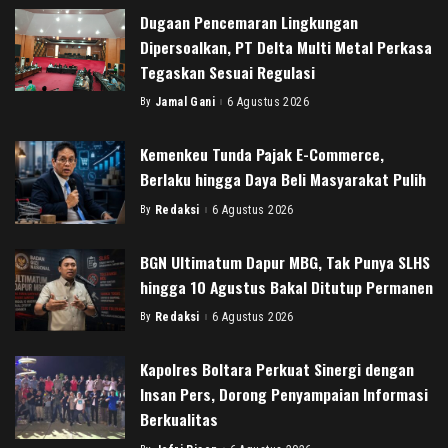
Dugaan Pencemaran Lingkungan
Dipersoalkan, PT Delta Multi Metal Perkasa
Tegaskan Sesuai Regulasi
By
Jamal Gani
6 Agustus 2026
Posted
by
Kemenkeu Tunda Pajak E-Commerce,
Berlaku hingga Daya Beli Masyarakat Pulih
By
Redaksi
6 Agustus 2026
Posted
by
BGN Ultimatum Dapur MBG, Tak Punya SLHS
hingga 10 Agustus Bakal Ditutup Permanen
By
Redaksi
6 Agustus 2026
Posted
by
Kapolres Boltara Perkuat Sinergi dengan
Insan Pers, Dorong Penyampaian Informasi
Berkualitas