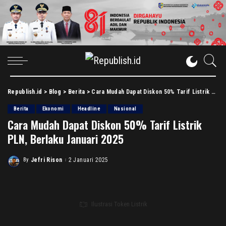
Republish.id
>
Blog
>
Berita
>
Cara Mudah Dapat Diskon 50% Tarif Listrik PLN, Berlaku Januari 2025
Berita
Ekonomi
Headline
Nasional
Cara Mudah Dapat Diskon 50% Tarif Listrik
PLN, Berlaku Januari 2025
By
Jefri Rison
2 Januari 2025
Posted
by
Ilustrasi Token Listrik