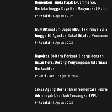
Kemenkeu Tunda Pajak E-Commerce,
Berlaku hingga Daya Beli Masyarakat Pulih
By
Redaksi
6 Agustus 2026
Posted
by
BGN Ultimatum Dapur MBG, Tak Punya SLHS
hingga 10 Agustus Bakal Ditutup Permanen
By
Redaksi
6 Agustus 2026
Posted
by
Kapolres Boltara Perkuat Sinergi dengan
Insan Pers, Dorong Penyampaian Informasi
Berkualitas
By
Jefri Rison
6 Agustus 2026
Posted
by
Jaksa Agung Berhentikan Sementara Febrie
Adriansyah Usai Jadi Tersangka TPPU
By
Redaksi
5 Agustus 2026
Posted
by