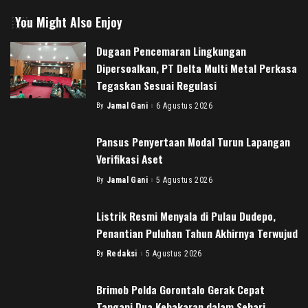
You Might Also Enjoy
Dugaan Pencemaran Lingkungan
Dipersoalkan, PT Delta Multi Metal Perkasa
Tegaskan Sesuai Regulasi
By
Jamal Gani
6 Agustus 2026
Posted
by
Pansus Penyertaan Modal Turun Lapangan
Verifikasi Aset
By
Jamal Gani
5 Agustus 2026
Posted
by
Listrik Resmi Menyala di Pulau Dudepo,
Penantian Puluhan Tahun Akhirnya Terwujud
By
Redaksi
5 Agustus 2026
Posted
by
Brimob Polda Gorontalo Gerak Cepat
Tangani Dua Kebakaran dalam Sehari