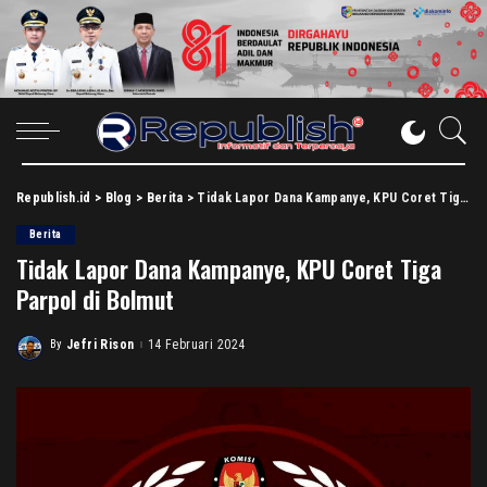
Republish.id
>
Blog
>
Berita
>
Tidak Lapor Dana Kampanye, KPU Coret Tiga Parpol di Bolmut
Berita
Tidak Lapor Dana Kampanye, KPU Coret Tiga
Parpol di Bolmut
By
Jefri Rison
14 Februari 2024
Posted
by