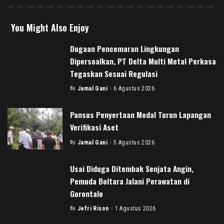
You Might Also Enjoy
Dugaan Pencemaran Lingkungan
Dipersoalkan, PT Delta Multi Metal Perkasa
Tegaskan Sesuai Regulasi
By
Jamal Gani
6 Agustus 2026
Posted
by
Pansus Penyertaan Modal Turun Lapangan
Verifikasi Aset
By
Jamal Gani
5 Agustus 2026
Posted
by
Usai Diduga Ditembak Senjata Angin,
Pemuda Boltara Jalani Perawatan di
Gorontalo
By
Jefri Rison
1 Agustus 2026
Posted
by