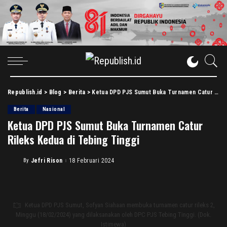
Republish.id
>
Blog
>
Berita
>
Ketua DPD PJS Sumut Buka Turnamen Catur Rileks Kedua di Tebing Tinggi
Berita
Nasional
Ketua DPD PJS Sumut Buka Turnamen Catur
Rileks Kedua di Tebing Tinggi
By
Jefri Rison
18 Februari 2024
Posted
by
Ketua DPD PJS Sumut, Sofyan Siahaan membuka turnamen catur rileks 2,
Minggu (18/02/2024) yang dilaksanakan oleh DPC PJS Tebing Tinggi. (Dok.
Istimewa)