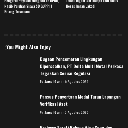
Pengurus Yayasan Mengadu ke DPRD,
Jalan Lingkar Sarikalapa Jadi Fokus
Nasib Puluhan Siswa SD GUPPI 1
Reses Imran Lakodi
Bitung Terancam
You Might Also Enjoy
Dugaan Pencemaran Lingkungan
Dipersoalkan, PT Delta Multi Metal Perkasa
Tegaskan Sesuai Regulasi
By
Jamal Gani
6 Agustus 2026
Posted
by
Pansus Penyertaan Modal Turun Lapangan
Verifikasi Aset
By
Jamal Gani
5 Agustus 2026
Posted
by
Prabowo Soroti Bahaya Atap Seng dan