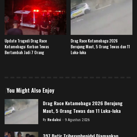
Update Tragedi Drag Race
Drag Race Kotamobagu 2026
Kotamobagu: Korban Tewas
Berujung Maut, 5 Orang Tewas dan 11
Bertambah Jadi 7 Orang
Luka-luka
You Might Also Enjoy
Drag Race Kotamobagu 2026 Berujung
Maut, 5 Orang Tewas dan 11 Luka-luka
By
Redaksi
9 Agustus 2026
Posted
by
397 Butir Trihexyphenidyl Diamankan