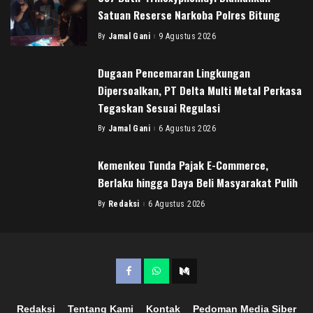
Satuan Reserse Narkoba Polres Bitung
By
Jamal Gani
9 Agustus 2026
Posted
by
Dugaan Pencemaran Lingkungan
Dipersoalkan, PT Delta Multi Metal Perkasa
Tegaskan Sesuai Regulasi
By
Jamal Gani
6 Agustus 2026
Posted
by
Kemenkeu Tunda Pajak E-Commerce,
Berlaku hingga Daya Beli Masyarakat Pulih
By
Redaksi
6 Agustus 2026
Posted
by
Redaksi
Tentang Kami
Kontak
Pedoman Media Siber