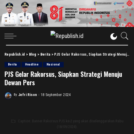
Republish.id
>
Blog
>
Berita
>
PJS Gelar Rakorsus, Siapkan Strategi Menuju Dewan Pers
Berita
Headline
Nasional
PJS Gelar Rakorsus, Siapkan Strategi Menuju
Dewan Pers
By
Jefri Rison
18 September 2024
Posted
by
Caption: Banner Rakorsus PJS ke-2 yang akan diselenggarakan Rabu
(18/09/2024).