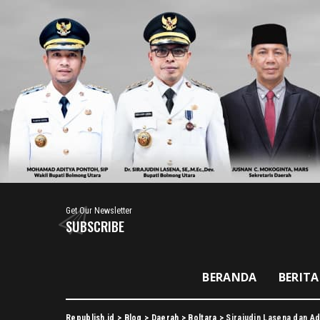
Get Our Newsletter
SUBSCRIBE
BERANDA
BERITA
Republish.id
>
Blog
>
Daerah
>
Boltara
>
Sirajudin Lasena dan Ad