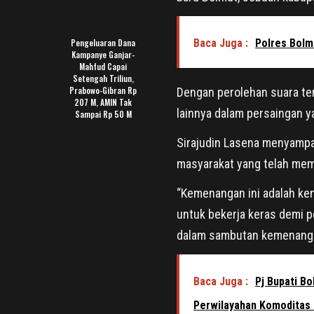
Pengeluaran Dana
Baca Juga :
Polres Bolm
Kampanye Ganjar-
Mahfud Capai
Setengah Triliun,
Prabowo-Gibran Rp
Dengan perolehan suara te
207 M, AMIN Tak
lainnya dalam persaingan y
Sampai Rp 50 M
Sirajudin Lasena menyampa
masyarakat yang telah me
“Kemenangan ini adalah k
untuk bekerja keras demi pe
dalam sambutan kemenang
Baca Juga :
Pj Bupati B
Perwilayahan Komoditas 