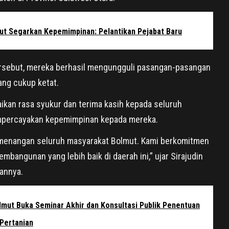
ut Segarkan Kepemimpinan: Pelantikan Pejabat Baru
rsebut, mereka berhasil mengungguli pasangan-pasangan
ang cukup ketat.
ikan rasa syukur dan terima kasih kepada seluruh
mpercayakan kepemimpinan kepada mereka.
emenangan seluruh masyarakat Bolmut. Kami berkomitmen
mbangunan yang lebih baik di daerah ini,” ujar Sirajudin
annya.
olmut Buka Seminar Akhir dan Konsultasi Publik Penentuan
Pertanian