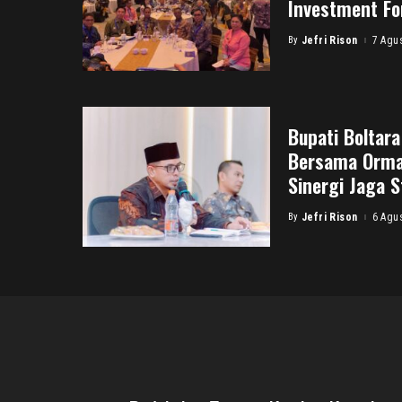
Investment F
By
Jefri Rison
7 Agu
Posted
by
Bupati Boltar
Bersama Orma
Sinergi Jaga S
By
Jefri Rison
6 Agu
Posted
by