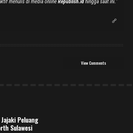
ktif menulis di media online
Republish.id
hingga saat ini."
View Comments
 Jajaki Peluang
orth Sulawesi