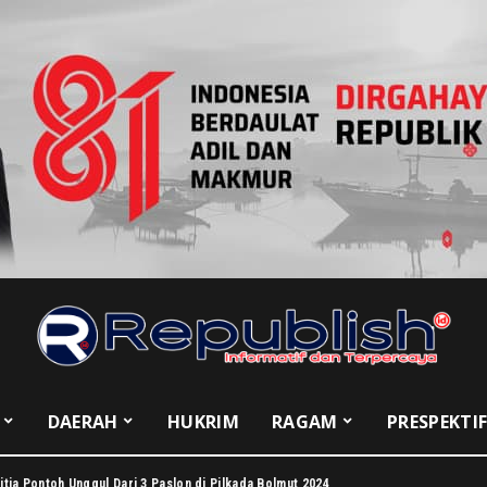
DAERAH
HUKRIM
RAGAM
PRESPEKTI
itia Pontoh Unggul Dari 3 Paslon di Pilkada Bolmut 2024