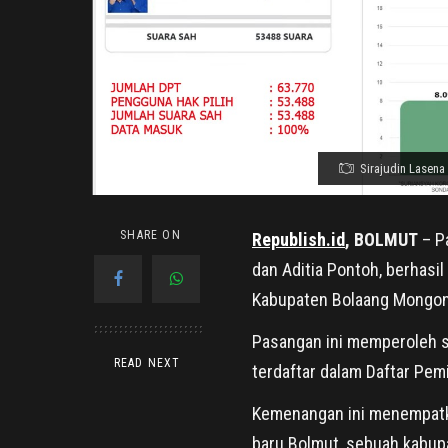
Sirajudin Lasena 
SHARE ON
Republish.id
, BOLMUT
– Pa
dan Aditia Pontoh, berhasi
Kabupaten Bolaang Mongon
Pasangan ini memperoleh su
READ NEXT
terdaftar dalam Daftar Pemi
Kemenangan ini menempatka
baru Bolmut, sebuah kabupa