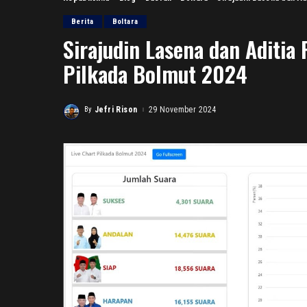
Berita
Boltara
Sirajudin Lasena dan Aditia
Pilkada Bolmut 2024
By
Jefri Rison
29 November 2024
Posted
by