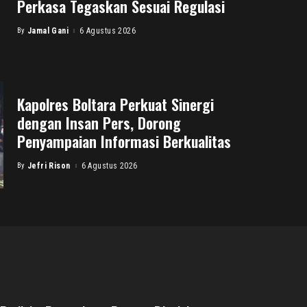
Perkasa Tegaskan Sesuai Regulasi
By
Jamal Gani
6 Agustus 2026
Posted
by
Kapolres Boltara Perkuat Sinergi
dengan Insan Pers, Dorong
Penyampaian Informasi Berkualitas
By
Jefri Rison
6 Agustus 2026
Posted
by