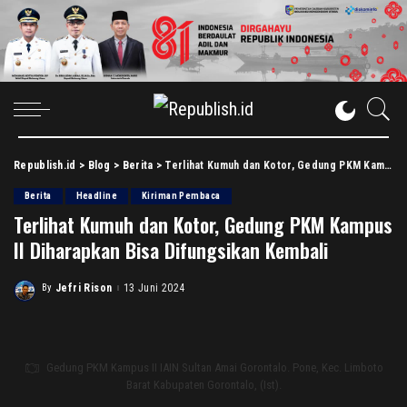
Republish.id
>
Blog
>
Berita
>
Terlihat Kumuh dan Kotor, Gedung PKM Kampus II Diharapkan Bisa Difungsikan Kembali
Berita
Headline
Kiriman Pembaca
Terlihat Kumuh dan Kotor, Gedung PKM Kampus
II Diharapkan Bisa Difungsikan Kembali
By
Jefri Rison
13 Juni 2024
Posted
by
Gedung PKM Kampus II IAIN Sultan Amai Gorontalo. Pone, Kec. Limboto
Barat Kabupaten Gorontalo, (Ist).