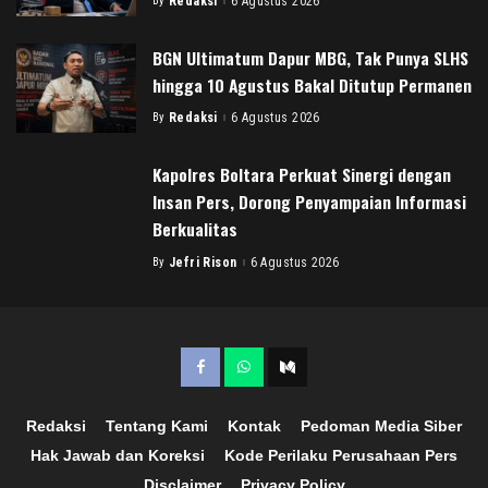
By
Redaksi
6 Agustus 2026
Posted
by
BGN Ultimatum Dapur MBG, Tak Punya SLHS
hingga 10 Agustus Bakal Ditutup Permanen
By
Redaksi
6 Agustus 2026
Posted
by
Kapolres Boltara Perkuat Sinergi dengan
Insan Pers, Dorong Penyampaian Informasi
Berkualitas
By
Jefri Rison
6 Agustus 2026
Posted
by
Redaksi
Tentang Kami
Kontak
Pedoman Media Siber
Hak Jawab dan Koreksi
Kode Perilaku Perusahaan Pers
Disclaimer
Privacy Policy