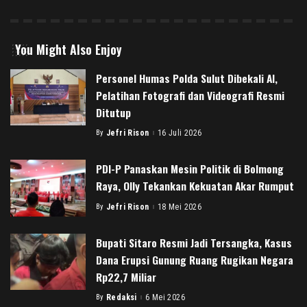
You Might Also Enjoy
Personel Humas Polda Sulut Dibekali AI,
Pelatihan Fotografi dan Videografi Resmi
Ditutup
By
Jefri Rison
16 Juli 2026
Posted
by
PDI-P Panaskan Mesin Politik di Bolmong
Raya, Olly Tekankan Kekuatan Akar Rumput
By
Jefri Rison
18 Mei 2026
Posted
by
Bupati Sitaro Resmi Jadi Tersangka, Kasus
Dana Erupsi Gunung Ruang Rugikan Negara
Rp22,7 Miliar
By
Redaksi
6 Mei 2026
Posted