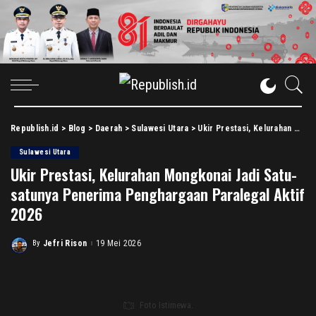
Republish.id
>
Blog
>
Daerah
>
Sulawesi Utara
>
Ukir Prestasi, Kelurahan Mongkonai Jadi Satu-satunya Penerima Penghargaan Paralegal Aktif 2026
Sulawesi Utara
Ukir Prestasi, Kelurahan Mongkonai Jadi Satu-
satunya Penerima Penghargaan Paralegal Aktif
2026
By
Jefri Rison
19 Mei 2026
Posted
by
Foto Istimewa.