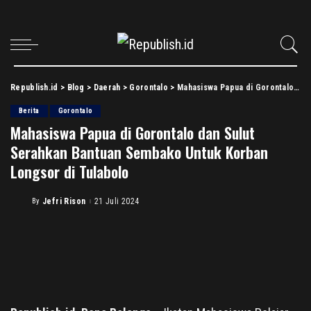
Republish.id
>
Blog
>
Daerah
>
Gorontalo
>
Mahasiswa Papua di Gorontalo dan Sulut Serahkan Bantuan Sembako Untuk Korban Longsor di Tulabolo
Berita
Gorontalo
Mahasiswa Papua di Gorontalo dan Sulut
Serahkan Bantuan Sembako Untuk Korban
Longsor di Tulabolo
By
Jefri Rison
21 Juli 2024
Posted
by