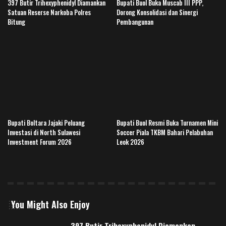
397 Butir Trihexyphenidyl Diamankan
Bupati Buol Buka Muscab III PPP,
Satuan Reserse Narkoba Polres
Dorong Konsolidasi dan Sinergi
Bitung
Pembangunan
Bupati Boltara Jajaki Peluang
Bupati Buol Resmi Buka Turnamen Mini
Investasi di North Sulawesi
Soccer Piala TKBM Bahari Pelabuhan
Investment Forum 2026
Leok 2026
You Might Also Enjoy
397 Butir Trihexyphenidyl Diamankan