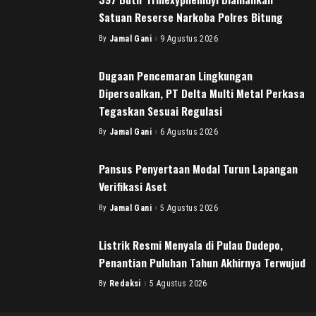
Satuan Reserse Narkoba Polres Bitung
By
Jamal Gani
9 Agustus 2026
Posted
by
Dugaan Pencemaran Lingkungan
Dipersoalkan, PT Delta Multi Metal Perkasa
Tegaskan Sesuai Regulasi
By
Jamal Gani
6 Agustus 2026
Posted
by
Pansus Penyertaan Modal Turun Lapangan
Verifikasi Aset
By
Jamal Gani
5 Agustus 2026
Posted
by
Listrik Resmi Menyala di Pulau Dudepo,
Penantian Puluhan Tahun Akhirnya Terwujud
By
Redaksi
5 Agustus 2026
Posted
by